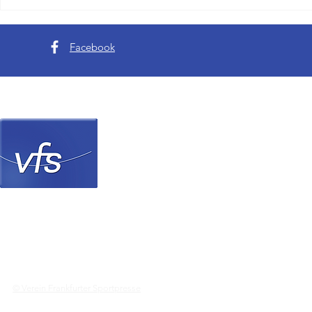
Da ist das Ding - Golfer aus
Scharfer Blic
Hessen gewinnen Writer Cup
Schwächen de
Tode von Evi
Facebook
Verein Frankfurter Sp
© Verein Frankfurter Sportpresse