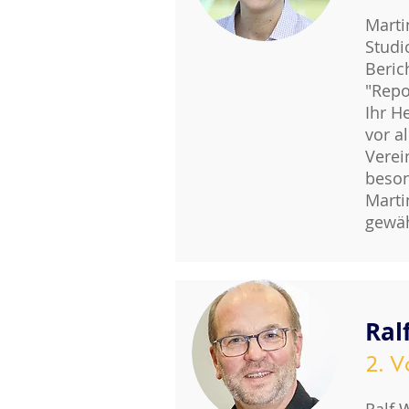
Marti
Studi
Beric
"Repo
Ihr H
vor a
Verei
beson
Marti
gewäh
Ral
2. V