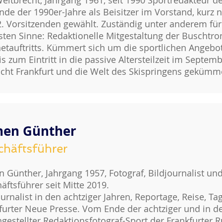
Weitbrecht, Jahrgang 1961, seit 1990 Sportredakteur d
Ende der 1990er-Jahre als Beisitzer im Vorstand, kur
. Vorsitzenden gewählt. Zuständig unter anderem für 
sten Sinne: Redaktionelle Mitgestaltung der Buscht
netauftritts. Kümmert sich um die sportlichen Angebot
is zum Eintritt in die passive Altersteilzeit im Sept
acht Frankfurt und die Welt des Skispringens gekümme
hen Günther
chäftsführer
n Günther, Jahrgang 1957, Fotograf, Bildjournalist un
äftsführer seit Mitte 2019.
ournalist in den achtziger Jahren, Reportage, Reise, T
furter Neue Presse. Vom Ende der achtziger und in d
ngestellter Redaktionsfotograf-Sport der Frankfurter R