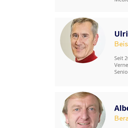
Ulr
Beis
Seit 
Verne
Senio
Alb
Bera