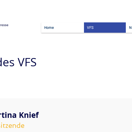
Home
VFS
N
des VFS
tina Knief
itzende