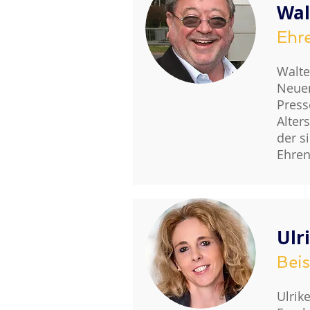
Wal
Ehre
Walte
Neuen
Press
Alter
der s
Ehren
Ulr
Beis
Ulrik