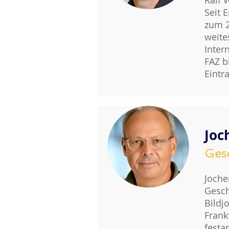
Ralf 
Seit 
zum 2
weite
Inter
FAZ b
Eintr
Joc
Ges
Joche
Gesch
Bildj
Frank
festa