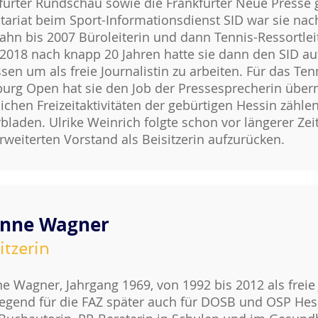
furter Rundschau sowie die Frankfurter Neue Presse 
tariat beim Sport-Informationsdienst SID war sie nach
ahn bis 2007 Büroleiterin und dann Tennis-Ressortleit
2018 nach knapp 20 Jahren hatte sie dann den SID a
ssen um als freie Journalistin zu arbeiten. Für das Te
rg Open hat sie den Job der Pressesprecherin übe
lichen Freizeitaktivitäten der gebürtigen Hessin zähle
rbladen. Ulrike Weinrich folgte schon vor längerer Zei
rweiterten Vorstand als Beisitzerin aufzurücken.
nne Wagner
itzerin
e Wagner, Jahrgang 1969, von 1992 bis 2012 als freie J
egend für die FAZ später auch für DOSB und OSP He