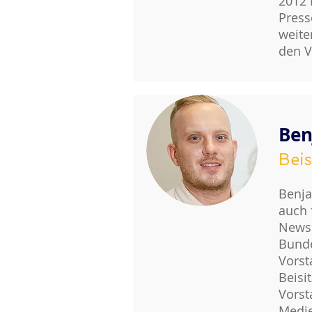
2012 
Press
weite
den V
Ben
Beis
Benja
auch 
Newsk
Bunde
Vorst
Beisi
Vorst
Medie