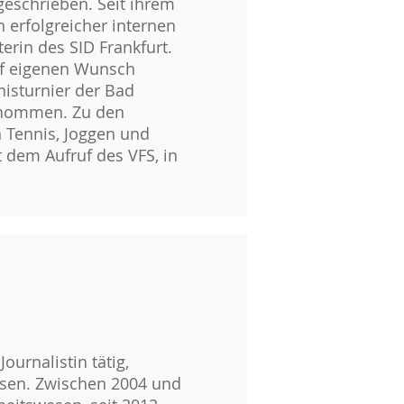
geschrieben. Seit ihrem
 erfolgreicher internen
erin des SID Frankfurt.
uf eigenen Wunsch
nnisturnier der Bad
rnommen. Zu den
n Tennis, Joggen und
t dem Aufruf des VFS, in
ournalistin tätig,
ssen. Zwischen 2004 und