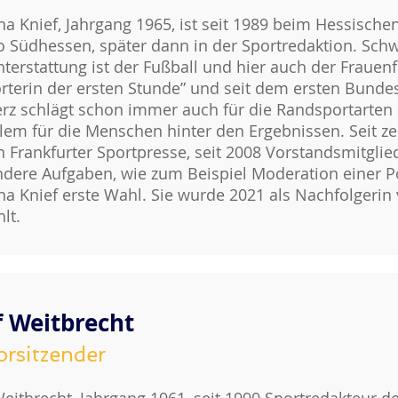
na Knief, Jahrgang 1965, ist seit 1989 beim Hessisch
o Südhessen, später dann in der Sportredaktion. Sch
hterstattung ist der Fußball und hier auch der Frauenfu
rterin der ersten Stunde” und seit dem ersten Bundes
erz schlägt schon immer auch für die Randsportarten u
llem für die Menschen hinter den Ergebnissen. Seit z
n Frankfurter Sportpresse, seit 2008 Vorstandsmitgli
dere Aufgaben, wie zum Beispiel Moderation einer Po
na Knief erste Wahl. Sie wurde 2021 als Nachfolgerin
lt.
f Weitbrecht
orsitzender