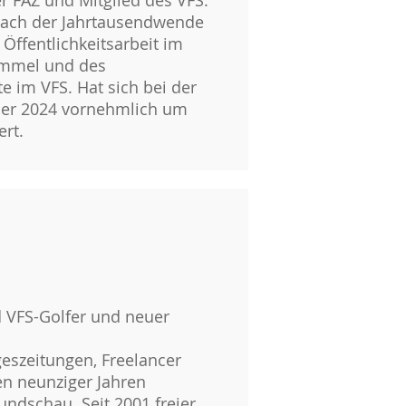
er FAZ und Mitglied des VFS.
z nach der Jahrtausendwende
Öffentlichkeitsarbeit im
rommel und des
e im VFS. Hat sich bei der
ember 2024 vornehmlich um
rt.
d VFS-Golfer und neuer
ageszeitungen, Freelancer
en neunziger Jahren
undschau. Seit 2001 freier