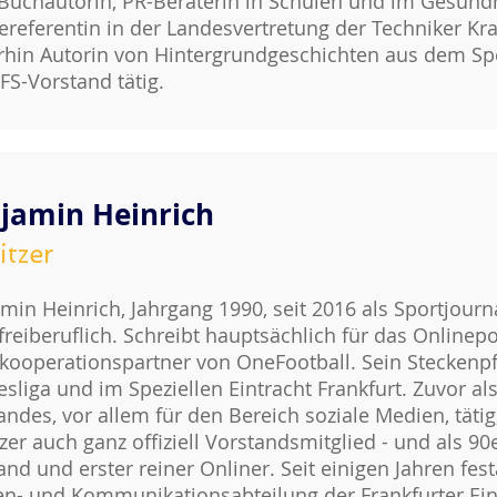
Buchautorin, PR-Beraterin in Schulen und im Gesundh
ereferentin in der Landesvertretung der Techniker K
rhin Autorin von Hintergrundgeschichten aus dem Spo
FS-Vorstand tätig.
jamin Heinrich
itzer
min Heinrich, Jahrgang 1990, seit 2016 als Sportjourna
freiberuflich. Schreibt hauptsächlich für das Onlinepo
ooperationspartner von OneFootball. Sein Steckenpfe
sliga und im Speziellen Eintracht Frankfurt. Zuvor al
andes, vor allem für den Bereich soziale Medien, tätig, 
tzer auch ganz offiziell Vorstandsmitglied - und als 9
and und erster reiner Onliner. Seit einigen Jahren fest
n- und Kommunikationsabteilung der Frankfurter Ein