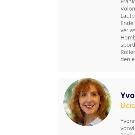
Frank
Volon
Laufb
Ende 
verla
Hombu
sport
Rolle
den e
Yvo
Beis
Yvonn
vorwi