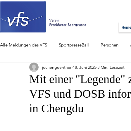
Hom
Alle Meldungen des VFS
SportpresseBall
Personen
jochenguenther
18. Juni 2025
3 Min. Lesezeit
Mit einer "Legende"
VFS und DOSB inform
in Chengdu