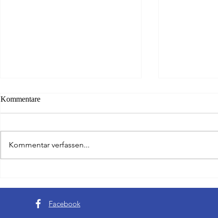
Kommentare
Kommentar verfassen...
Da ist das Ding - Golfer aus
Scharfer Blic
Hessen gewinnen Writer Cup
Schwächen de
Tode von Evi
Facebook