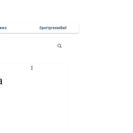
ews
SportpresseBall
a