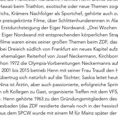
 Hawaii beim Triathlon, exotische oder neue Themen zog
ichs, Krämers Nachfolger als Sportchef, gehörte auch zu
 preisgekrönte Filme, über Schlittenhunderennen in Ala
r Erstdurchsteigung der Eiger Nordwand. „Drei Wochen l
r Eiger Nordwand mit entsprechenden körperlichen Stra
rgfilme waren eines seiner großen Themen beim ZDF, das 
 bei Dreieich südlich von Frankfurt ein neues Kapitel auf
hemaligen Reiterhof von Josef Neckermann, Kirchborn.
chon 1972 die Olympia-Vorbereitungen Neckermanns au
n 2001 bis 2015 betrieb Henn mit seiner Frau Traudl den H
ertrug sich natürlich auf die Töchter; Saskia leitet heut
a ist Ärztin, aber auch passionierte, erfolgreiche Spring
 oft Kollegen zu Gast, organisierte Treffen mit dem VFS,
e. Henn gehörte 1963 zu den Gründungsmitgliedern des
esbaden (das ZDF residierte damals noch in der hessisc
 Aus dem SPCW wurde mit einem M für Mainz später de