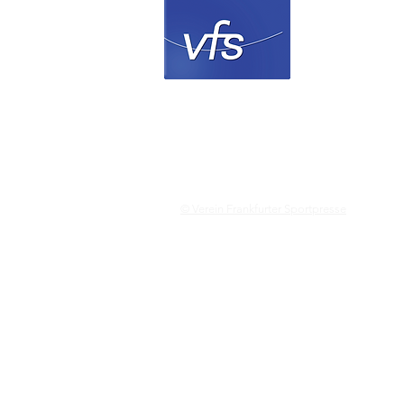
Verein 
© Verein Frankfurter Sportpresse