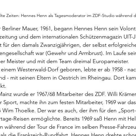
alte Zeiten: Hennes Henn als Tagesmoderator im ZDF-Studio während 
 Berliner Mauer, 1961, begann Hennes Henn sein Volonta
eitung und dem internationalen Schützenmagazin UIT-Jo
t für den damals Zwanzigjährigen, der selbst erfolgreich
ngesellschaft war (Gewehr und Armbrust). Im Laufe sein
r Meister und mit dem Team dreimal Europameister. 
 einem Westerwald-Dorf geboren, lebte er ab 1958 - nac
and - mit seinen Eltern in Oestrich im Rheingau. Dort ka
kt.
Mainz wurde er 1967/68 Mitarbeiter des ZDF. Willi Krämer
r Sport, machte ihn zum festen Mitarbeiter, 1969 war da
ß Wim Thoelke. Der war es auch, der ihm für den „Sport-
tage-Reisen ermöglichte. Bereits 1969 saß Henn mit He
 während der Tour de France im selben Presse-Fahrzeu
s die Frankreich-Rundfahrt. Hennes Henn drehte schon