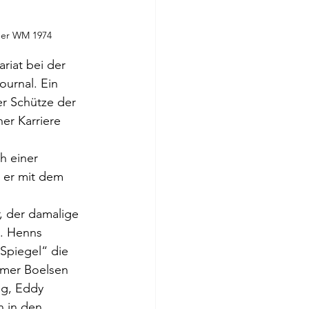
der WM 1974
riat bei der 
urnal. Ein 
er Schütze der 
er Karriere 
h einer 
m er mit dem 
, der damalige 
s. Henns 
Spiegel“ die 
lmer Boelsen 
g, Eddy 
 in den 