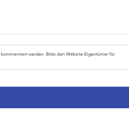
r kommentiert werden. Bitte den Website-Eigentümer für
Scharfer Blick für die
Der 
Schwächen der Starken - Zum
Repor
Tode von Evi Simeoni
Jahre