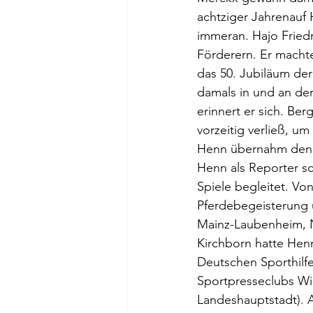
achtziger Jahrenauf
immeran. Hajo Friedr
Förderern. Er machte
das 50. Jubiläum de
damals in und an de
erinnert er sich. Be
vorzeitig verließ, um
Henn übernahm den e
Henn als Reporter s
Spiele begleitet. Vo
Pferdebegeisterung üb
Mainz-Laubenheim, Nin
Kirchborn hatte Henn
Deutschen Sporthilf
Sportpresseclubs Wi
Landeshauptstadt).