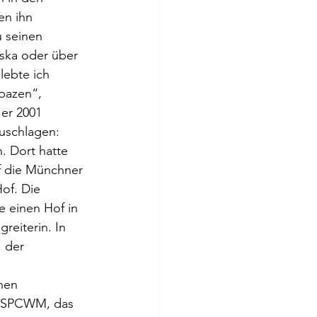
en ihn 
 seinen 
ska oder über 
ebte ich 
pazen“, 
er 2001 
zuschlagen: 
 Dort hatte 
f die Münchner 
of. Die 
e einen Hof in 
reiterin. In 
 der 
 
hen 
r SPCWM, das 