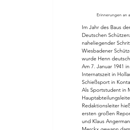
Erinnerungen an 
Im Jahr des Baus der
Deutschen Schützenz
naheliegender Schrit
Wiesbadener Schütze
wurde Henn deutsche
Am 7. Januar 1941 in
Internatszeit in Holl
Schießsport in Konta
Als Sportstudent in 
Hauptabteilungsleite
Redaktionsleiter hie
ersten großen Repor
und Klaus Angermann
Merckx gewann damal