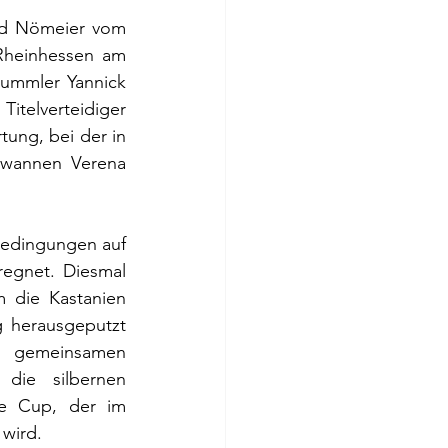
rd Nömeier vom 
heinhessen am 
ummler Yannick 
itelverteidiger 
ng, bei der in 
ewannen Verena 
Bedingungen auf 
gnet. Diesmal 
 die Kastanien 
 herausgeputzt 
 gemeinsamen 
ie silbernen 
e Cup, der im 
wird.