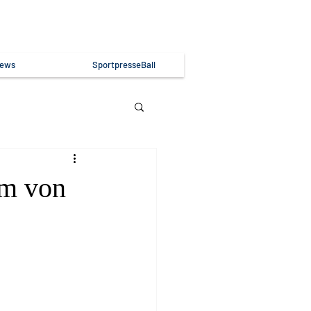
ews
SportpresseBall
Am von