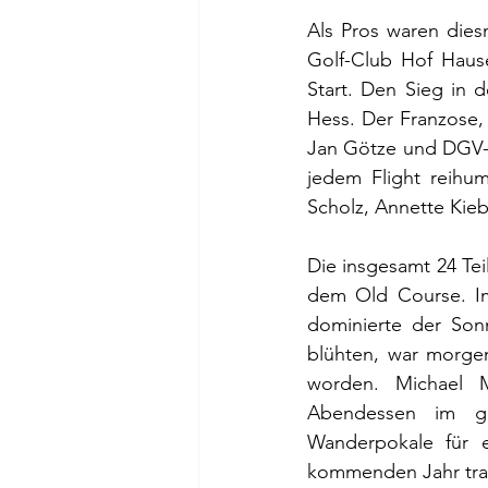
Als Pros waren dies
Golf-Club Hof Haus
Start. Den Sieg in 
Hess. Der Franzose, 
Jan Götze und DGV-P
jedem Flight reihum
Scholz, Annette Kieb
Die insgesamt 24 Te
dem Old Course. Im
dominierte der Sonn
blühten, war morgen
worden. Michael 
Abendessen im ge
Wanderpokale für 
kommenden Jahr trad