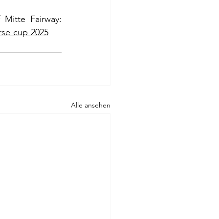
Einen vollständigen Bericht über den Old Course Cup 2025 gibt es auf Mitte Fairway: 
rse-cup-2025
Alle ansehen