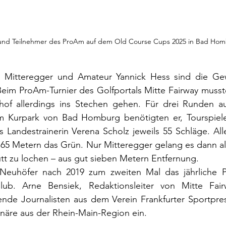
und Teilnehmer des ProAm auf dem Old Course Cups 2025 in Bad Hom
el Mitteregger und Amateur Yannick Hess sind die Ge
eim ProAm-Turnier des Golfportals Mitte Fairway musste
of allerdings ins Stechen gehen. Für drei Runden au
im Kurpark von Bad Homburg benötigten er, Tourspiele
Landestrainerin Verena Scholz jeweils 55 Schläge. Alle
 65 Metern das Grün. Nur Mitteregger gelang es dann all
utt zu lochen – aus gut sieben Metern Entfernung.
euhöfer nach 2019 zum zweiten Mal das jährliche P
b. Arne Bensiek, Redaktionsleiter von Mitte Fairw
elende Journalisten aus dem Verein Frankfurter Sportpre
näre aus der Rhein-Main-Region ein.