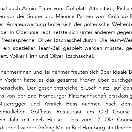
mal auch Armin Piater vom Golfplatz Altenstadt, Richa
en vor der Sonne und Maurice Panten vom Golfclub R
der Amateurwertung holte sich der golferische Weltenb
der in Oberursel lebt, setzte sich unter anderem gegen T
ressesprecher Oliver Tzschaschel durch. Die Team-Wertu
 ein spezieller Team-Ball gespielt werden musste, g
ert, Volker Hirth und Oliver Tzschaschel.
ilnehmerinnen und Teilnehmer freuten sich über ideale 
 Vorjahr hatte es das gesamte ProAm über durchgere
enschein. Der geschichtsreiche 6-Loch-Platz, auf dem
s von der Bad Homburger Platzmannschaft erstklassig
Mitteregger und Yannick Hess nahmen nach dem
mütlichen Golfhaus Restaurant am Old Course d
ein Jahr mit nach Hause – bis zum 12. Old Cours
itionell wieder Anfang Mai in Bad Homburg stattfinden 