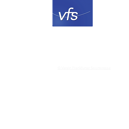
Verein 
© Verein Frankfurter Sportpresse