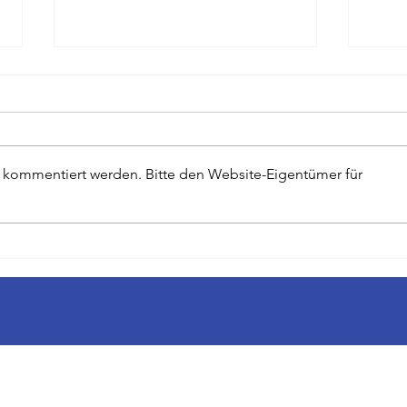
r kommentiert werden. Bitte den Website-Eigentümer für
Scharfer Blick für die
Der 
Schwächen der Starken - Zum
Repor
Tode von Evi Simeoni
Jahre