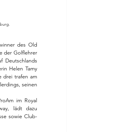
burg. 
winner des Old 
 der Golflehrer 
f Deutschlands 
rin Helen Tamy 
 drei trafen am 
erdings, seinen 
roAm im Royal 
ay, lädt dazu 
sse sowie Club- 