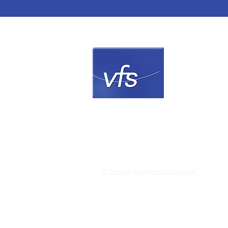
Verein 
© Verein Frankfurter Sportpresse