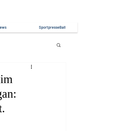
ews
SportpresseBall
eim
gan:
.