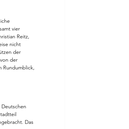
iche 
amt vier 
istian Reitz, 
ise nicht 
ützen der 
von der 
n Rundumblick, 
s Deutschen 
adtteil 
angebracht. Das 