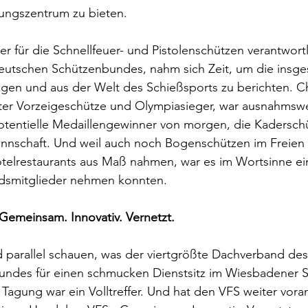
ungszentrum zu bieten.
er für die Schnellfeuer- und Pistolenschützen verantwortl
eutschen Schützenbundes, nahm sich Zeit, um die insges
eigen und aus der Welt des Schießsports zu berichten. Chr
ter Vorzeigeschütze und Olympiasieger, war ausnahmswe
potentielle Medaillengewinner von morgen, die Kadersch
nnschaft. Und weil auch noch Bogenschützen im Freien 
otelrestaurants aus Maß nahmen, war es im Wortsinne ei
dsmitglieder nehmen konnten.
Gemeinsam. Innovativ. Vernetzt.
d parallel schauen, was der viertgrößte Dachverband de
ndes für einen schmucken Dienstsitz im Wiesbadener St
e Tagung war ein Volltreffer. Und hat den VFS weiter vor