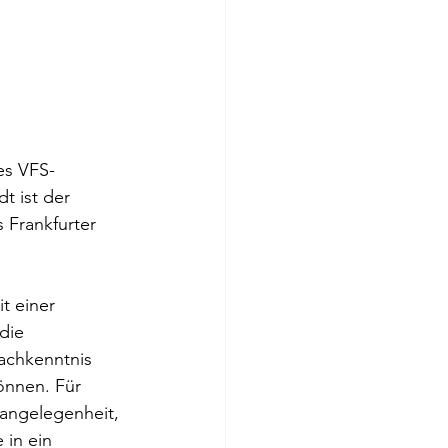
es VFS-
t ist der 
 Frankfurter 
t einer 
die 
achkenntnis 
önnen. Für 
angelegenheit, 
 in ein 