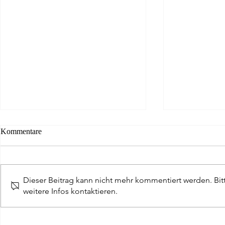
Kommentare
Dieser Beitrag kann nicht mehr kommentiert werden. Bi
weitere Infos kontaktieren.
Da ist das Ding - Golfer aus
Scharfer Blic
Hessen gewinnen Writer Cup
Schwächen de