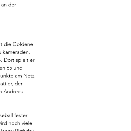
 an der 
ist die Goldene 
hulkameraden.
 Dort spielt er 
ren 65 und 
 Punkte am Netz 
ttler, der 
on Andreas 
eball fester 
ird noch viele 