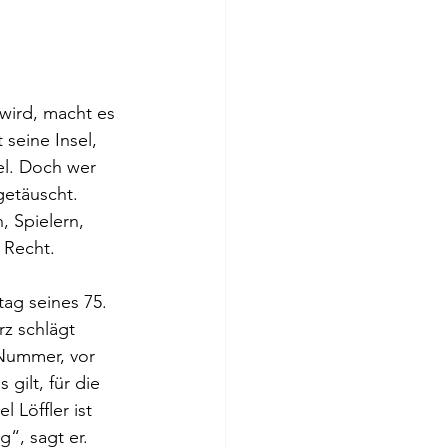
wird, macht es 
 seine Insel, 
el. Doch wer 
etäuscht. 
, Spielern, 
 Recht.
ag seines 75. 
z schlägt 
Nummer, vor 
gilt, für die 
Löffler ist 
“, sagt er. 