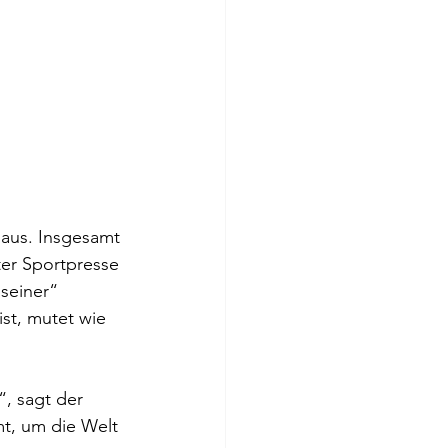
 aus. Insgesamt 
ter Sportpresse 
„seiner“ 
st, mutet wie 
“, sagt der 
mt, um die Welt 