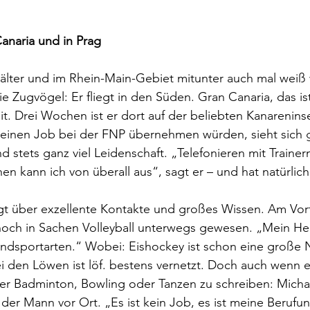
anaria und in Prag
älter und im Rhein-Main-Gebiet mitunter auch mal weiß 
ie Zugvögel: Er fliegt in den Süden. Gran Canaria, das ist
it. Drei Wochen ist er dort auf der beliebten Kanarenins
seinen Job bei der FNP übernehmen würden, sieht sich g
d stets ganz viel Leidenschaft. „Telefonieren mit Trainern
en kann ich von überall aus“, sagt er – und hat natürlich
ügt über exzellente Kontakte und großes Wissen. Am Vort
noch in Sachen Volleyball unterwegs gewesen. „Mein Her
andsportarten.“ Wobei: Eishockey ist schon eine große 
ei den Löwen ist löf. bestens vernetzt. Doch auch wenn es 
 Badminton, Bowling oder Tanzen zu schreiben: Michael 
der Mann vor Ort. „Es ist kein Job, es ist meine Berufung