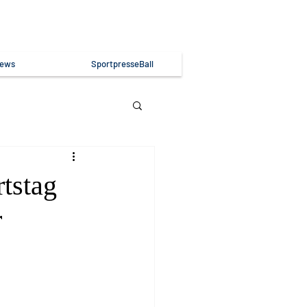
ews
SportpresseBall
tstag
r