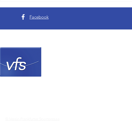
Hessen gewinnen Writer Cup
Schwächen de
Tode von Evi
Facebook
Verein Frankfurter Sp
© Verein Frankfurter Sportpresse