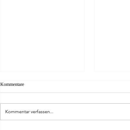
Kommentare
Kommentar verfassen...
Da ist das Ding - Golfer aus
Scharfer Blic